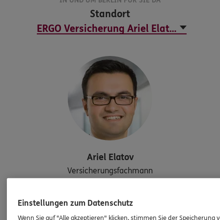
IN UND UM BERLIN FÜR SIE DA
Standort
Ariel
Elatov
Versicherungsfachmann
IHK
Einstellungen zum Datenschutz
Mobil:
0176/30632361
Wenn Sie auf "Alle akzeptieren" klicken, stimmen Sie der Speicherung 