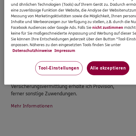
und ähnlichen Technologien (Tools) auf Ihrem Gerät zu. Dadurch ermö
Kontakt aufnehmen
eine zuverlässige Funktion der Website, die Analyse der Websitenutzun
Messung von Marketingaktivitäten sowie die Möglichkeit, Ihnen persona
Inhalte und Werbeanzeigen zur Verfügung zu stellen, z.B. durch die N
Facebook Audiences oder Google Ads. Falls Sie
nicht zustimmen
möchten
HINWEIS
keine für Sie maßgeschneiderte Anpassung und Werbung auf dieser Se
Wichtiges aus dem Vermittlerrecht
Sie können Ihre Entscheidungen jederzeit über den Button "Tool-Eins
anpassen. Näheres zu den eingesetzten Tools finden Sie unter
Datenschutzhinweise
Impressum
Ich bin verpflichtet, Ihnen Auskünfte zu meiner
Person zu geben. Sowohl Ihr Schutz als Verbraucher
Tool-Einstellungen
Alle akzeptieren
sowie auch gesetzliche Regelungen halten mich
dazu an. Ich biete Beratung an, für die
Versicherungsvermittlung erhalte ich Provision,
ferner sonstige Zuwendungen.
Mehr Informationen