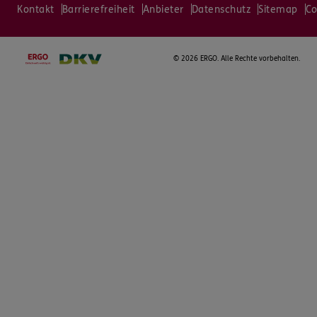
Kontakt
Barrierefreiheit
Anbieter
Datenschutz
Sitemap
Co
©
2026 ERGO. Alle Rechte vorbehalten.