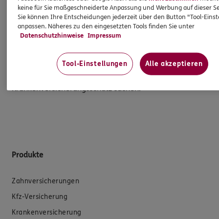
über ihren Versicherungsschutz und erhalten eine
keine für Sie maßgeschneiderte Anpassung und Werbung auf dieser Se
Sie können Ihre Entscheidungen jederzeit über den Button "Tool-Eins
bessere Leistung als gesetzlich Versicherte. Darüber
anpassen. Näheres zu den eingesetzten Tools finden Sie unter
hinaus können sie auch eine Zusatzversicherung
Datenschutzhinweise
Impressum
abschließen, um ihren Versicherungsschutz an die
individuellen Bedürfnisse anzupassen. Daher ist eine
Tool-Einstellungen
Alle akzeptieren
Private Krankenversicherung eine gute Option für alle,
die einen leistungsstarken und kostengünstigen
Krankenversicherungsschutz suchen.
Produkte
Zahnversicherungen
Kfz-Versicherung
Krankenversicherung