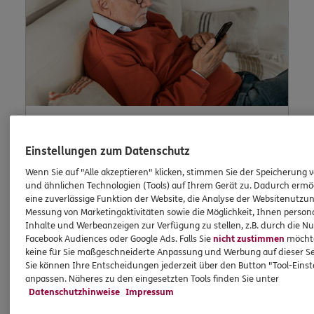
Lob und Beschwerden
Einstellungen zum Datenschutz
Wenn Sie auf "Alle akzeptieren" klicken, stimmen Sie der Speicherung 
und ähnlichen Technologien (Tools) auf Ihrem Gerät zu. Dadurch ermö
eine zuverlässige Funktion der Website, die Analyse der Websitenutzun
Waren Sie zufrieden mit uns? Oder waren Sie
Messung von Marketingaktivitäten sowie die Möglichkeit, Ihnen persona
einmal nicht zufrieden? Dann können Sie uns
Inhalte und Werbeanzeigen zur Verfügung zu stellen, z.B. durch die N
dies hier schildern.
Facebook Audiences oder Google Ads. Falls Sie
nicht zustimmen
möchten
keine für Sie maßgeschneiderte Anpassung und Werbung auf dieser Se
Sie können Ihre Entscheidungen jederzeit über den Button "Tool-Eins
anpassen. Näheres zu den eingesetzten Tools finden Sie unter
Datenschutzhinweise
Impressum
Jetzt informieren