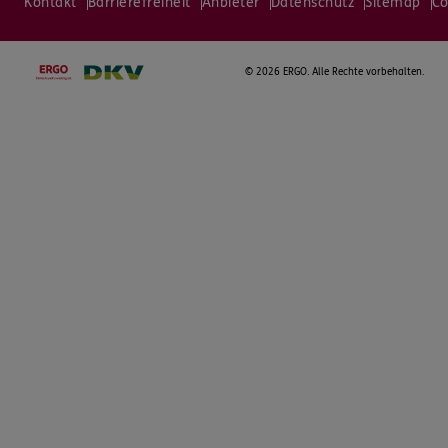
Kontakt
Barrierefreiheit
Anbieter
Datenschutz
Sitemap
Co
©
2026 ERGO. Alle Rechte vorbehalten.