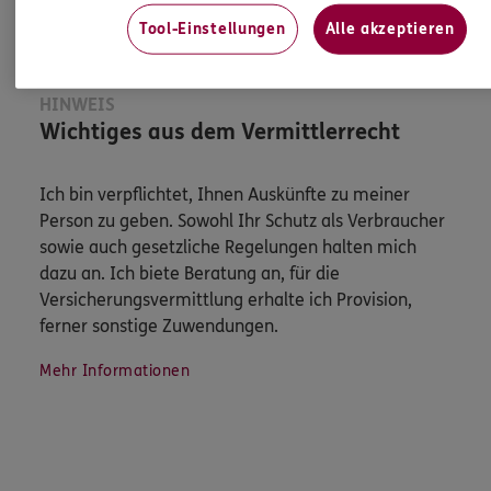
Tool-Einstellungen
Alle akzeptieren
HINWEIS
Wichtiges aus dem Vermittlerrecht
Ich bin verpflichtet, Ihnen Auskünfte zu meiner
Person zu geben. Sowohl Ihr Schutz als Verbraucher
sowie auch gesetzliche Regelungen halten mich
dazu an. Ich biete Beratung an, für die
Versicherungsvermittlung erhalte ich Provision,
ferner sonstige Zuwendungen.
Mehr Informationen