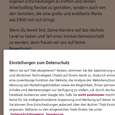
eigenen Entscheidungen zu treffen und Deinen
Arbeitsalltag flexibel zu gestalten, sondern auch von
den Vorteilen, die eine große und etablierte Marke
wie ERGO mit sich bringt.
Wenn Du bereit bist, Deine Karriere auf das nächste
Level zu heben und Teil einer starken Gemeinschaft
zu werden, dann freuen wir uns auf Deine
Bewerbung!
Lass uns gemeinsam Großes erreichen!
Einstellungen zum Datenschutz
Wenn Sie auf "Alle akzeptieren" klicken, stimmen Sie der Speicherung 
und ähnlichen Technologien (Tools) auf Ihrem Gerät zu. Dadurch ermö
eine zuverlässige Funktion der Website, die Analyse der Websitenutzun
Jetzt durchstarten
Messung von Marketingaktivitäten sowie die Möglichkeit, Ihnen persona
Inhalte und Werbeanzeigen zur Verfügung zu stellen, z.B. durch die N
Facebook Audiences oder Google Ads. Falls Sie
nicht zustimmen
möchten
keine für Sie maßgeschneiderte Anpassung und Werbung auf dieser Se
Sie können Ihre Entscheidungen jederzeit über den Button "Tool-Eins
anpassen. Näheres zu den eingesetzten Tools finden Sie unter
Datenschutzhinweise
Impressum