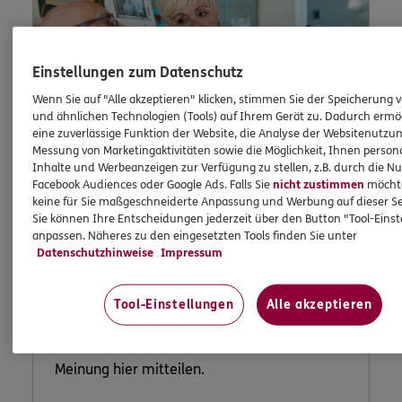
Einstellungen zum Datenschutz
Wenn Sie auf "Alle akzeptieren" klicken, stimmen Sie der Speicherung 
und ähnlichen Technologien (Tools) auf Ihrem Gerät zu. Dadurch ermö
eine zuverlässige Funktion der Website, die Analyse der Websitenutzun
Messung von Marketingaktivitäten sowie die Möglichkeit, Ihnen persona
Inhalte und Werbeanzeigen zur Verfügung zu stellen, z.B. durch die N
Facebook Audiences oder Google Ads. Falls Sie
nicht zustimmen
möchten
keine für Sie maßgeschneiderte Anpassung und Werbung auf dieser Se
Lob und
Sie können Ihre Entscheidungen jederzeit über den Button "Tool-Eins
anpassen. Näheres zu den eingesetzten Tools finden Sie unter
Beschwerde
Datenschutzhinweise
Impressum
Tool-Einstellungen
Alle akzeptieren
Waren Sie unzufrieden mit uns oder möchten
Sie uns loben? Dann können Sie uns Ihre
Meinung hier mitteilen.