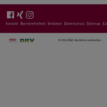
Kontakt
Barrierefreiheit
Anbieter
Datenschutz
Sitemap
Co
©
2026 ERGO. Alle Rechte vorbehalten.